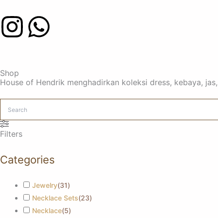
I
W
n
h
s
a
Shop
House of Hendrik menghadirkan koleksi dress, kebaya, jas
t
t
a
s
Filters
g
a
Categories
r
p
Jewelry
(
31
)
a
p
Necklace Sets
(
23
)
Necklace
(
5
)