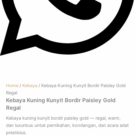
Home
/
Kebaya
/ Kebaya Kuning Kunyit Bordir Paisley Gold
Regal
Kebaya Kuning Kunyit Bordir Paisley Gold
Regal
Kebaya kuning kunyit bordir paisley gold — regal, warm,
dan luxurious untuk pernikahan, kondangan, dan acara adat
prestisius.