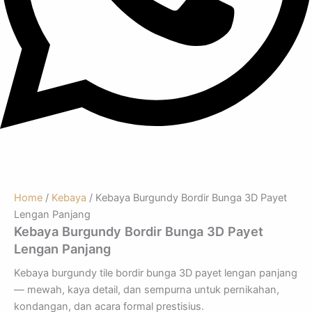
Home
/
Kebaya
/ Kebaya Burgundy Bordir Bunga 3D Payet
Lengan Panjang
Kebaya Burgundy Bordir Bunga 3D Payet
Lengan Panjang
Kebaya burgundy tile bordir bunga 3D payet lengan panjang
— mewah, kaya detail, dan sempurna untuk pernikahan,
kondangan, dan acara formal prestisius.