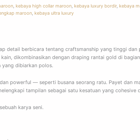
maroon
,
kebaya high collar maroon
,
kebaya luxury bordir
,
kebaya m
lengkap maroon
,
kebaya ultra luxury
 detail berbicara tentang craftsmanship yang tinggi dan pe
ain, dikombinasikan dengan draping rantai gold di bagian
n yang dibiarkan polos.
dan powerful — seperti busana seorang ratu. Payet dan man
elengkapi tampilan sebagai satu kesatuan yang cohesive d
sebuah karya seni.