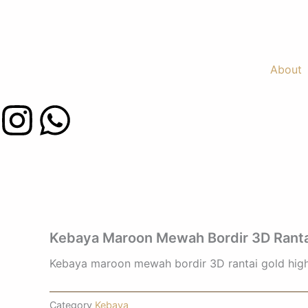
Skip
to
content
About
I
W
n
h
s
a
t
t
Kebaya Maroon Mewah Bordir 3D Rantai
a
s
Kebaya maroon mewah bordir 3D rantai gold high c
g
a
Category
Kebaya