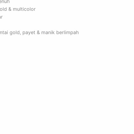
penuh
ld & multicolor
ar
antai gold, payet & manik berlimpah