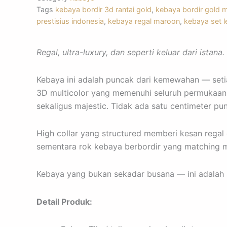
r
p
Tags
kebaya bordir 3d rantai gold
,
kebaya bordir gold 
prestisius indonesia
,
kebaya regal maroon
,
kebaya set 
a
p
Regal, ultra-luxury, dan seperti keluar dari istana.
m
Kebaya ini adalah puncak dari kemewahan — setiap
3D multicolor yang memenuhi seluruh permukaan k
sekaligus majestic. Tidak ada satu centimeter pu
High collar yang structured memberi kesan regal 
sementara rok kebaya berbordir yang matching m
Kebaya yang bukan sekadar busana — ini adalah 
Detail Produk: