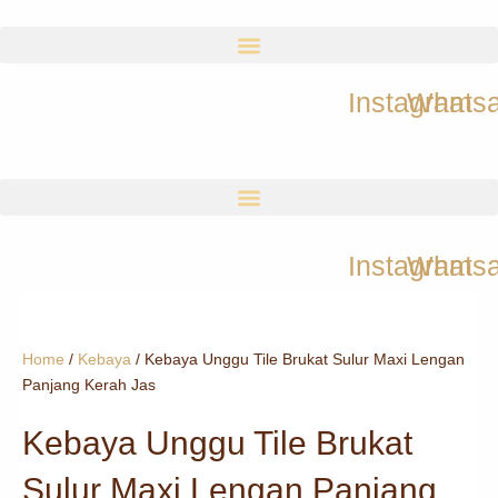
Skip
to
content
Instagram
Whats
Instagram
Whats
Home
/
Kebaya
/ Kebaya Unggu Tile Brukat Sulur Maxi Lengan
Panjang Kerah Jas
Kebaya Unggu Tile Brukat
Sulur Maxi Lengan Panjang