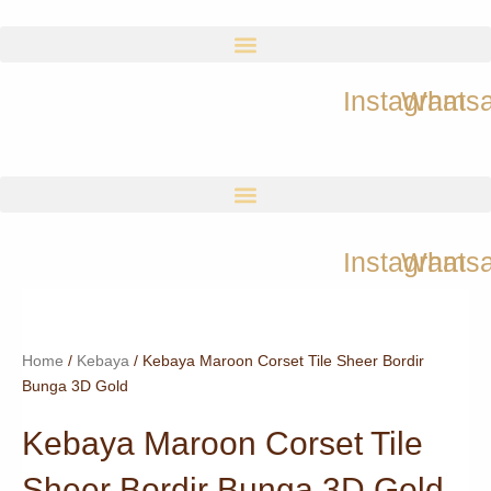
Skip
to
content
Instagram
Whats
Instagram
Whats
Home
/
Kebaya
/ Kebaya Maroon Corset Tile Sheer Bordir
Bunga 3D Gold
Kebaya Maroon Corset Tile
Sheer Bordir Bunga 3D Gold