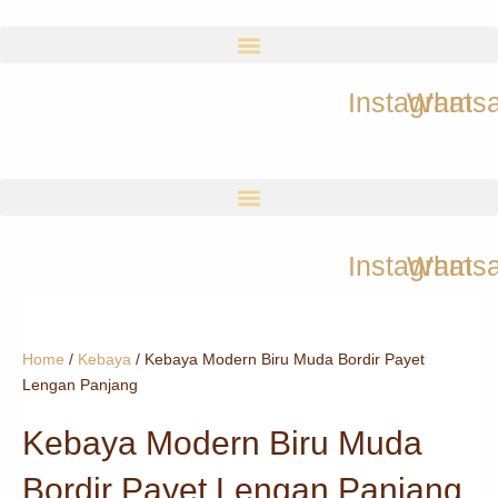
Skip
to
content
Instagram
Whats
Instagram
Whats
Home
/
Kebaya
/ Kebaya Modern Biru Muda Bordir Payet
Lengan Panjang
Kebaya Modern Biru Muda
Bordir Payet Lengan Panjang