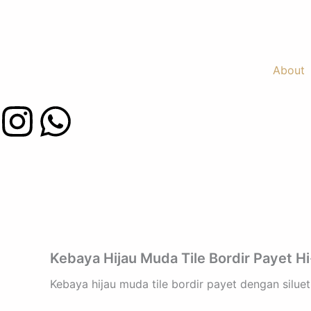
Skip
to
content
About
I
W
n
h
s
a
t
t
a
s
Kebaya Hijau Muda Tile Bordir Payet 
g
a
Kebaya hijau muda tile bordir payet dengan silu