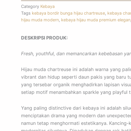
r
p
Category
Kebaya
Tags
kebaya bordir bunga hijau chartreuse
,
kebaya char
a
p
hijau muda modern
,
kebaya hijau muda premium elegan
m
DESKRIPSI PRODUK:
Fresh, youthful, dan memancarkan kebebasan ya
Hijau muda chartreuse ini adalah warna yang pal
vibrant dan hidup seperti daun pakis yang baru 
yang tersebar organik menghadirkan lapisan visu
setiap motif menambahkan sparkle yang playful t
Yang paling distinctive dari kebaya ini adalah 
menciptakan drama yang modern dan unexpected. 
namun tetap menghormati estetikanya. Kancing-
modernitas siluetnya. Dipadukan dengan rok batik