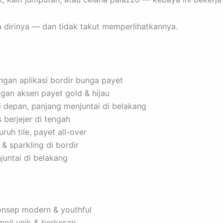
 dirinya — dan tidak takut memperlihatkannya.
ngan aplikasi bordir bunga payet
ngan aksen payet gold & hijau
i depan, panjang menjuntai di belakang
berjejer di tengah
ruh tile, payet all-over
 & sparkling di bordir
juntai di belakang
onsep modern & youthful
mpil unik & berkesan