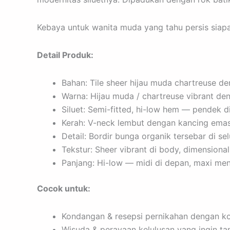
Kebaya untuk wanita muda yang tahu persis siapa
Detail Produk:
Bahan: Tile sheer hijau muda chartreuse de
Warna: Hijau muda / chartreuse vibrant de
Siluet: Semi-fitted, hi-low hem — pendek d
Kerah: V-neck lembut dengan kancing emas 
Detail: Bordir bunga organik tersebar di selu
Tekstur: Sheer vibrant di body, dimensional
Panjang: Hi-low — midi di depan, maxi men
Cocok untuk:
Kondangan & resepsi pernikahan dengan k
Wisuda & perayaan kelulusan yang ingin ta