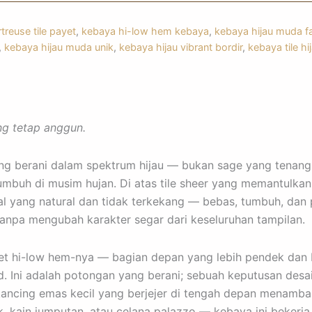
treuse tile payet
,
kebaya hi-low hem kebaya
,
kebaya hijau muda f
,
kebaya hijau muda unik
,
kebaya hijau vibrant bordir
,
kebaya tile h
ng tetap anggun.
ing berani dalam spektrum hijau — bukan sage yang tenang
tumbuh di musim hujan. Di atas tile sheer yang memantulka
al yang natural dan tidak terkekang — bebas, tumbuh, dan 
anpa mengubah karakter segar dari keseluruhan tampilan.
siluet hi-low hem-nya — bagian depan yang lebih pendek dan
Ini adalah potongan yang berani; sebuah keputusan desai
kancing emas kecil yang berjejer di tengah depan menamb
, kain jumputan, atau celana palazzo — kebaya ini bekerja