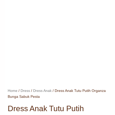
Home
/
Dress
/
Dress Anak
/ Dress Anak Tutu Putih Organza
Bunga Sabuk Pesta
Dress Anak Tutu Putih