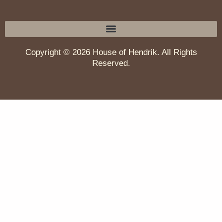
Copyright © 2026 House of Hendrik. All Rights
Reserved.