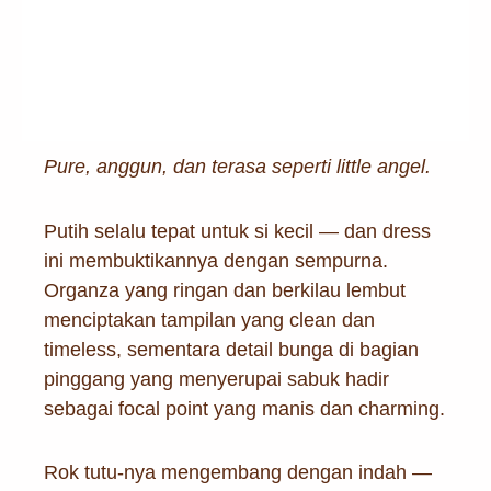
Pure, anggun, dan terasa seperti little angel.
Putih selalu tepat untuk si kecil — dan dress
ini membuktikannya dengan sempurna.
Organza yang ringan dan berkilau lembut
menciptakan tampilan yang clean dan
timeless, sementara detail bunga di bagian
pinggang yang menyerupai sabuk hadir
sebagai focal point yang manis dan charming.
Rok tutu-nya mengembang dengan indah —