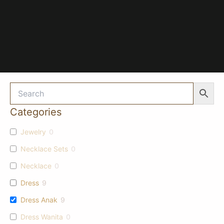
Categories
Jewelry
0
Necklace Sets
0
Necklace
0
Dress
9
Dress Anak
9
Dress Wanita
0